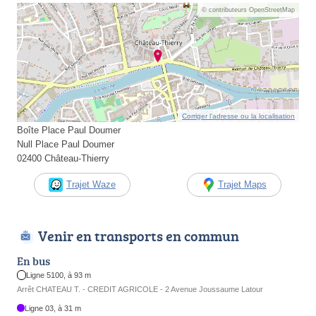
© contributeurs OpenStreetMap
Corriger l’adresse ou la localisation
Boîte Place Paul Doumer
Null Place Paul Doumer
02400 Château-Thierry
Trajet Waze
Trajet Maps
Venir en transports en commun
En bus
Ligne 5100, à 93 m
Arrêt CHATEAU T. - CREDIT AGRICOLE - 2 Avenue Joussaume Latour
Ligne 03, à 31 m