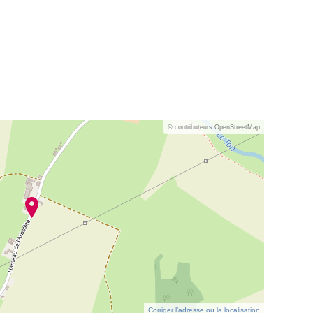
© contributeurs OpenStreetMap
Corriger l’adresse ou la localisation