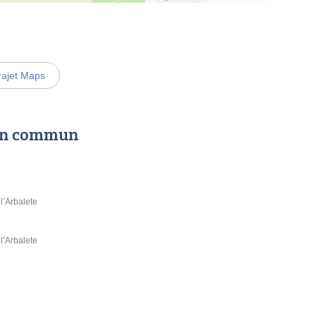
rajet Maps
 en commun
’Arbalete
’Arbalete