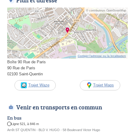
Plan et adresse
© contributeurs OpenStreetMap
Corriger l’adresse ou la localisation
Boîte 90 Rue de Paris
90 Rue de Paris
02100 Saint-Quentin
Trajet Waze
Trajet Maps
Venir en transports en commun
En bus
Ligne 521, à 846 m
Arrêt ST QUENTIN - BLD V. HUGO - 58 Boulevard Victor Hugo