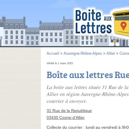
Accueil
>
Auvergne-Rhône-Alpes
>
Allier
>
Cosne
Vérifié le 1 mars 2025
Boîte aux lettres Ru
La boite aux lettres située 31 Rue de 
Allier en région Auvergne-Rhône-Alpes 
courrier à envoyer.
31 Rue de la Republique
03430 Cosne-d'Allier
Collecte du courrier :
lundi au vendredi à 9h