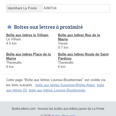
Identifiant La Poste
A0M7U4
Boites aux lettres à proximité
Boîte aux lettres le Vilhain
Boîte aux lettres Rue de la
Le Vilhain
Mairie
4.5 km
Vieure
4.7 km
Boîte aux lettres Place de la
Boîte aux lettres Route de Saint
Mairie
Pardoux
Theneuille
Theneuille
6 km
6 km
Cette page "Boîte aux lettres Louroux-Bourbonnais" est visible via
les liens suivants :
boite aux lettres Auvergne-Rhône-Alpes
,
boite
aux lettres 03
,
boite aux lettres Louroux-Bourbonnais
.
BoiteLettres.com - trouvez les boîtes aux lettres jaune de La Poste
© 2026
BoiteLettres.com