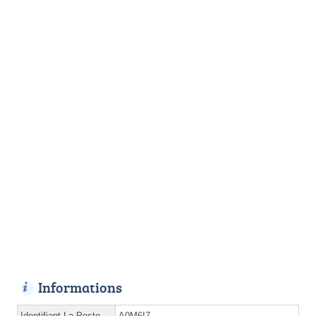
Informations
Identifiant La Poste
A0M6I7