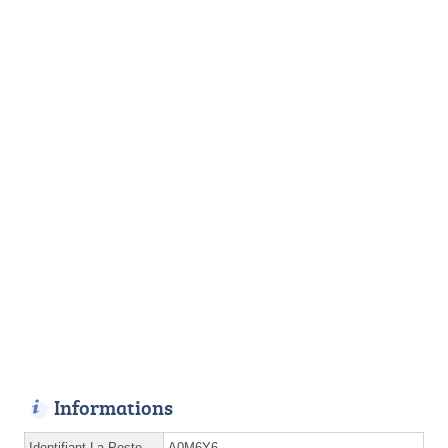
Informations
Identifiant La Poste
A0M6Y6