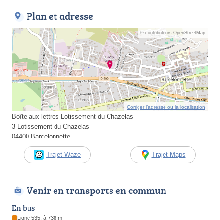
Plan et adresse
© contributeurs OpenStreetMap
Corriger l’adresse ou la localisation
Boîte aux lettres Lotissement du Chazelas
3 Lotissement du Chazelas
04400 Barcelonnette
Trajet Waze
Trajet Maps
Venir en transports en commun
En bus
Ligne 535, à 738 m