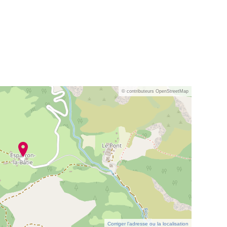
© contributeurs OpenStreetMap
Corriger l’adresse ou la localisation