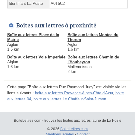
Identifiant La Poste
A0T5C2
Boites aux lettres à proximité
Boîte aux lettres Place de la
Boîte aux lettres Montee du
Mairie
Thoron
Aiglun
Aiglun
1.5 km
1.6 km
Boîte aux lettres Voie Imperiale
Boîte aux lettres Chemin de
Aiglun
l'Houbeyron
1.6 km
Mallemoisson
2 km
Cette page "Boîte aux lettres Rue Raymond Jugy" est visible via les
liens suivants :
boite aux lettres Provence-Alpes-Côte d'Azur
,
boite
aux lettres 04
,
boite aux lettres Le Chaffaut-Saint-Jurson
.
BoiteLettres.com - trouvez les boîtes aux lettres jaune de La Poste
© 2026
BoiteLettres.com
Mentions légales
-
Contact