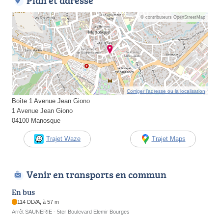
Plan et adresse
© contributeurs OpenStreetMap
Corriger l’adresse ou la localisation
Boîte 1 Avenue Jean Giono
1 Avenue Jean Giono
04100 Manosque
Trajet Waze
Trajet Maps
Venir en transports en commun
En bus
114 DLVA, à 57 m
Arrêt SAUNERIE - 5ter Boulevard Elemir Bourges