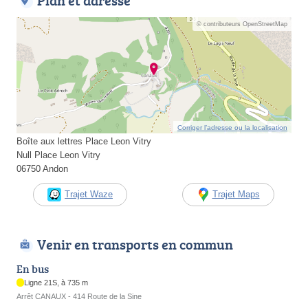
Plan et adresse
© contributeurs OpenStreetMap
Corriger l’adresse ou la localisation
Boîte aux lettres Place Leon Vitry
Null Place Leon Vitry
06750 Andon
Trajet Waze
Trajet Maps
Venir en transports en commun
En bus
Ligne 21S, à 735 m
Arrêt CANAUX - 414 Route de la Sine