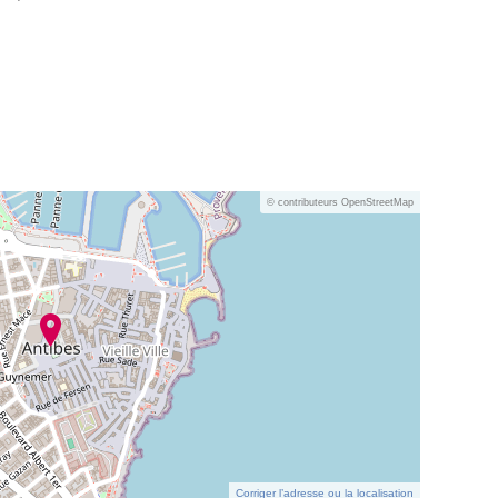
© contributeurs OpenStreetMap
Corriger l’adresse ou la localisation