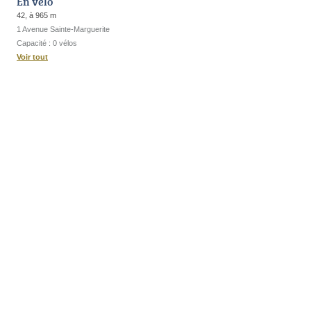
En vélo
42, à 965 m
1 Avenue Sainte-Marguerite
Capacité : 0 vélos
Voir tout