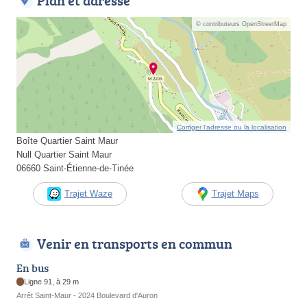
Plan et adresse
© contributeurs OpenStreetMap
Corriger l’adresse ou la localisation
Boîte Quartier Saint Maur
Null Quartier Saint Maur
06660 Saint-Étienne-de-Tinée
Trajet Waze
Trajet Maps
Venir en transports en commun
En bus
Ligne 91, à 29 m
Arrêt Saint-Maur - 2024 Boulevard d'Auron