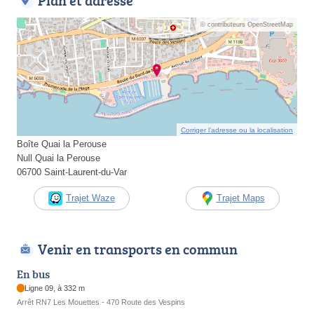
Plan et adresse
© contributeurs OpenStreetMap
Corriger l’adresse ou la localisation
Boîte Quai la Perouse
Null Quai la Perouse
06700 Saint-Laurent-du-Var
Trajet Waze
Trajet Maps
Venir en transports en commun
En bus
Ligne 09, à 332 m
Arrêt RN7 Les Mouettes - 470 Route des Vespins