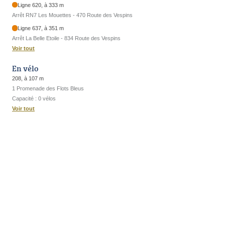
Ligne 620, à 333 m
Arrêt RN7 Les Mouettes - 470 Route des Vespins
Ligne 637, à 351 m
Arrêt La Belle Etoile - 834 Route des Vespins
Voir tout
En vélo
208, à 107 m
1 Promenade des Flots Bleus
Capacité : 0 vélos
Voir tout