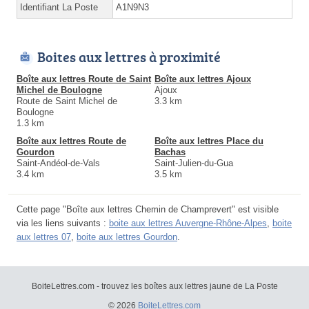
Identifiant La Poste
A1N9N3
Boites aux lettres à proximité
Boîte aux lettres Route de Saint
Boîte aux lettres Ajoux
Michel de Boulogne
Ajoux
Route de Saint Michel de
3.3 km
Boulogne
1.3 km
Boîte aux lettres Route de
Boîte aux lettres Place du
Gourdon
Bachas
Saint-Andéol-de-Vals
Saint-Julien-du-Gua
3.4 km
3.5 km
Cette page "Boîte aux lettres Chemin de Champrevert" est visible
via les liens suivants :
boite aux lettres Auvergne-Rhône-Alpes
,
boite
aux lettres 07
,
boite aux lettres Gourdon
.
BoiteLettres.com - trouvez les boîtes aux lettres jaune de La Poste
© 2026
BoiteLettres.com