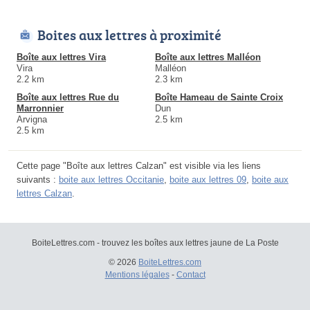
Boites aux lettres à proximité
Boîte aux lettres Vira
Boîte aux lettres Malléon
Vira
Malléon
2.2 km
2.3 km
Boîte aux lettres Rue du
Boîte Hameau de Sainte Croix
Marronnier
Dun
Arvigna
2.5 km
2.5 km
Cette page "Boîte aux lettres Calzan" est visible via les liens
suivants :
boite aux lettres Occitanie
,
boite aux lettres 09
,
boite aux
lettres Calzan
.
BoiteLettres.com - trouvez les boîtes aux lettres jaune de La Poste
© 2026
BoiteLettres.com
Mentions légales
-
Contact