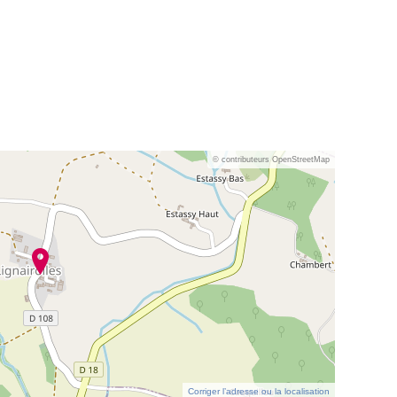
© contributeurs OpenStreetMap
Corriger l’adresse ou la localisation