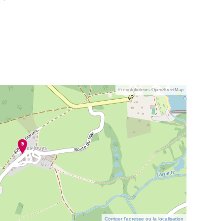
© contributeurs OpenStreetMap
Corriger l’adresse ou la localisation