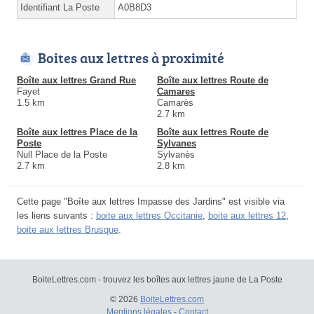
Identifiant La Poste
A0B8D3
Boites aux lettres à proximité
Boîte aux lettres Grand Rue
Boîte aux lettres Route de
Fayet
Camares
1.5 km
Camarès
2.7 km
Boîte aux lettres Place de la
Boîte aux lettres Route de
Poste
Sylvanes
Null Place de la Poste
Sylvanès
2.7 km
2.8 km
Cette page "Boîte aux lettres Impasse des Jardins" est visible via
les liens suivants :
boite aux lettres Occitanie
,
boite aux lettres 12
,
boite aux lettres Brusque
.
BoiteLettres.com - trouvez les boîtes aux lettres jaune de La Poste
© 2026
BoiteLettres.com
Mentions légales
-
Contact