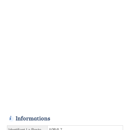
Informations
Identifiant La Poste
A0B4L7