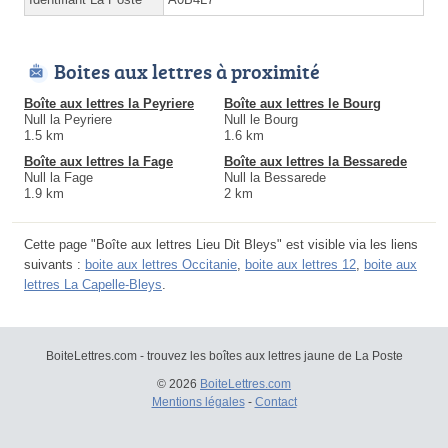
Boites aux lettres à proximité
Boîte aux lettres la Peyriere
Boîte aux lettres le Bourg
Null la Peyriere
Null le Bourg
1.5 km
1.6 km
Boîte aux lettres la Fage
Boîte aux lettres la Bessarede
Null la Fage
Null la Bessarede
1.9 km
2 km
Cette page "Boîte aux lettres Lieu Dit Bleys" est visible via les liens
suivants :
boite aux lettres Occitanie
,
boite aux lettres 12
,
boite aux
lettres La Capelle-Bleys
.
BoiteLettres.com - trouvez les boîtes aux lettres jaune de La Poste
© 2026
BoiteLettres.com
Mentions légales
-
Contact