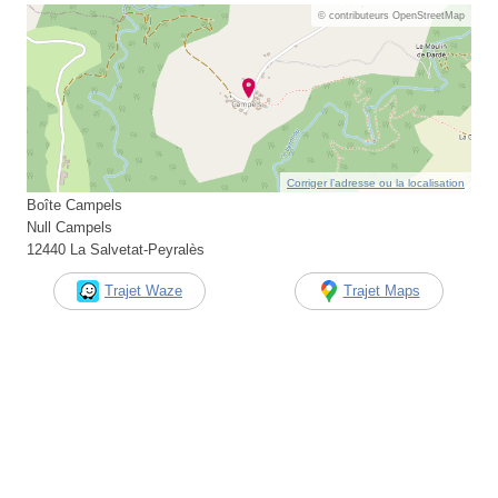
© contributeurs OpenStreetMap
Corriger l’adresse ou la localisation
Boîte Campels
Null Campels
12440 La Salvetat-Peyralès
Trajet Waze
Trajet Maps