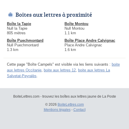
Boites aux lettres à proximité
Boîte la Tapie
Boîte Montou
Null la Tapie
Null Montou
805 mètres
1.1 km
Boîte Puechmontard
Boîte Place Andre Calvignac
Null Puechmontard
Place Andre Calvignac
1.3 km
1.6 km
Cette page "Boîte Campels" est visible via les liens suivants :
boite
aux lettres Occitanie
,
boite aux lettres 12
,
boite aux lettres La
Salvetat-Peyralès
.
BoiteLettres.com - trouvez les boîtes aux lettres jaune de La Poste
© 2026
BoiteLettres.com
Mentions légales
-
Contact