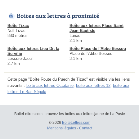
Boites aux lettres à proximité
Boîte Tizac
Boîte aux lettres Place Saint
Null Tizac
Jean Baptiste
880 mètres
Lunac
2.1 km
Boîte aux lettres Lieu Dit la
Boîte Place de l'Abbe Bessou
Servilie
Place de l'Abbe Bessou
Lescure-Jaoul
3.1 km
2.7 km
Cette page "Boîte Route du Puech de Tizac" est visible via les liens
suivants :
boite aux lettres Occitanie
,
boite aux lettres 12
,
boite aux
lettres Le Bas-Ségala
.
BoiteLettres.com - trouvez les boîtes aux lettres jaune de La Poste
© 2026
BoiteLettres.com
Mentions légales
-
Contact