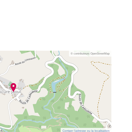
© contributeurs OpenStreetMap
Corriger l’adresse ou la localisation