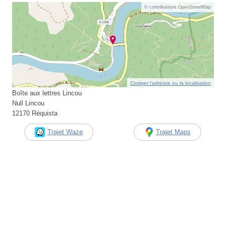
© contributeurs OpenStreetMap
Corriger l’adresse ou la localisation
Boîte aux lettres Lincou
Null Lincou
12170 Réquista
Trajet Waze
Trajet Maps