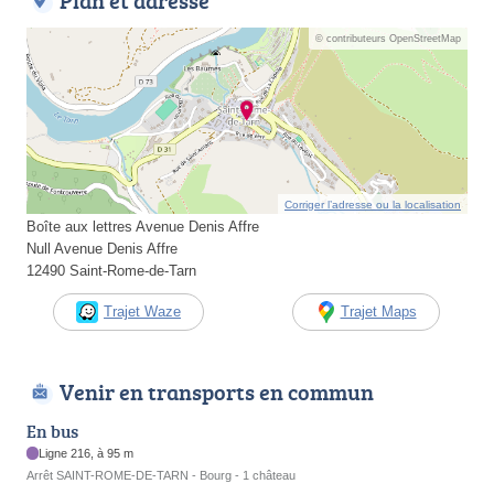
Plan et adresse
© contributeurs OpenStreetMap
Corriger l’adresse ou la localisation
Boîte aux lettres Avenue Denis Affre
Null Avenue Denis Affre
12490 Saint-Rome-de-Tarn
Trajet Waze
Trajet Maps
Venir en transports en commun
En bus
Ligne 216, à 95 m
Arrêt SAINT-ROME-DE-TARN - Bourg - 1 château