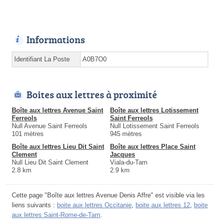
Informations
Identifiant La Poste
A0B7O0
Boites aux lettres à proximité
Boîte aux lettres Avenue Saint
Boîte aux lettres Lotissement
Ferreols
Saint Ferreols
Null Avenue Saint Ferreols
Null Lotissement Saint Ferreols
101 mètres
945 mètres
Boîte aux lettres Lieu Dit Saint
Boîte aux lettres Place Saint
Clement
Jacques
Null Lieu Dit Saint Clement
Viala-du-Tarn
2.8 km
2.9 km
Cette page "Boîte aux lettres Avenue Denis Affre" est visible via les
liens suivants :
boite aux lettres Occitanie
,
boite aux lettres 12
,
boite
aux lettres Saint-Rome-de-Tarn
.