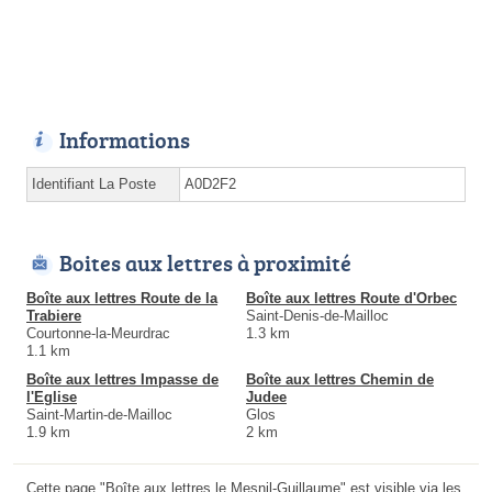
Informations
Identifiant La Poste
A0D2F2
Boites aux lettres à proximité
Boîte aux lettres Route de la
Boîte aux lettres Route d'Orbec
Trabiere
Saint-Denis-de-Mailloc
Courtonne-la-Meurdrac
1.3 km
1.1 km
Boîte aux lettres Impasse de
Boîte aux lettres Chemin de
l'Eglise
Judee
Saint-Martin-de-Mailloc
Glos
1.9 km
2 km
Cette page "Boîte aux lettres le Mesnil-Guillaume" est visible via les