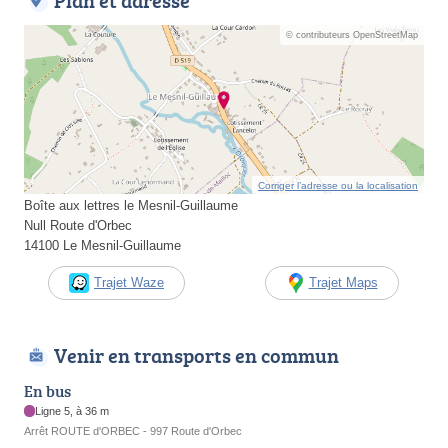
Plan et adresse
© contributeurs OpenStreetMap
Corriger l’adresse ou la localisation
Boîte aux lettres le Mesnil-Guillaume
Null Route d'Orbec
14100 Le Mesnil-Guillaume
Trajet Waze
Trajet Maps
Venir en transports en commun
En bus
Ligne 5, à 36 m
Arrêt ROUTE d'ORBEC - 997 Route d'Orbec