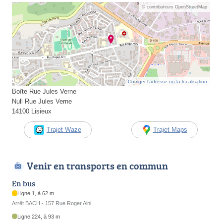
© contributeurs OpenStreetMap
Corriger l’adresse ou la localisation
Boîte Rue Jules Verne
Null Rue Jules Verne
14100 Lisieux
Trajet Waze
Trajet Maps
Venir en transports en commun
En bus
Ligne 1, à 62 m
Arrêt BACH - 157 Rue Roger Aini
Ligne 224, à 93 m