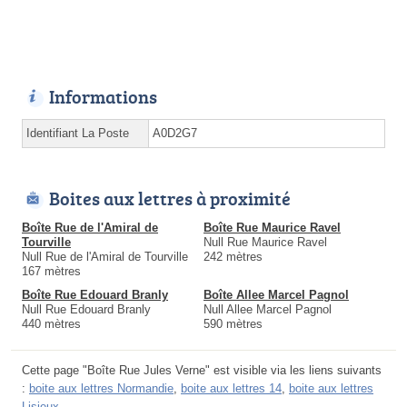
Informations
Identifiant La Poste
A0D2G7
Boites aux lettres à proximité
Boîte Rue de l'Amiral de
Boîte Rue Maurice Ravel
Tourville
Null Rue Maurice Ravel
Null Rue de l'Amiral de Tourville
242 mètres
167 mètres
Boîte Rue Edouard Branly
Boîte Allee Marcel Pagnol
Null Rue Edouard Branly
Null Allee Marcel Pagnol
440 mètres
590 mètres
Cette page "Boîte Rue Jules Verne" est visible via les liens suivants
:
boite aux lettres Normandie
,
boite aux lettres 14
,
boite aux lettres
Lisieux
.