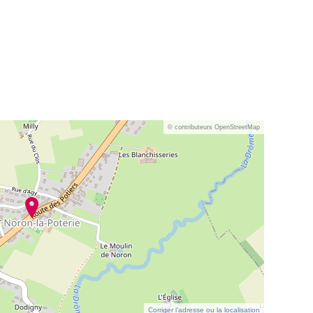
© contributeurs OpenStreetMap
Corriger l’adresse ou la localisation