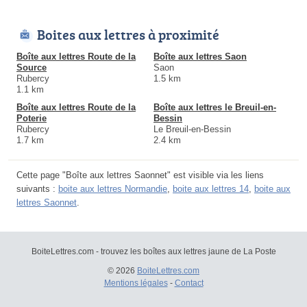
Boites aux lettres à proximité
Boîte aux lettres Route de la
Boîte aux lettres Saon
Source
Saon
Rubercy
1.5 km
1.1 km
Boîte aux lettres Route de la
Boîte aux lettres le Breuil-en-
Poterie
Bessin
Rubercy
Le Breuil-en-Bessin
1.7 km
2.4 km
Cette page "Boîte aux lettres Saonnet" est visible via les liens
suivants :
boite aux lettres Normandie
,
boite aux lettres 14
,
boite aux
lettres Saonnet
.
BoiteLettres.com - trouvez les boîtes aux lettres jaune de La Poste
© 2026
BoiteLettres.com
Mentions légales
-
Contact