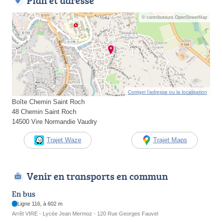
Plan et adresse
© contributeurs OpenStreetMap
Corriger l’adresse ou la localisation
Boîte Chemin Saint Roch
48 Chemin Saint Roch
14500 Vire Normandie Vaudry
Trajet Waze
Trajet Maps
Venir en transports en commun
En bus
Ligne 116, à 602 m
Arrêt VIRE - Lycée Jean Mermoz - 120 Rue Georges Fauvel