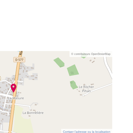
© contributeurs OpenStreetMap
Corriger l’adresse ou la localisation