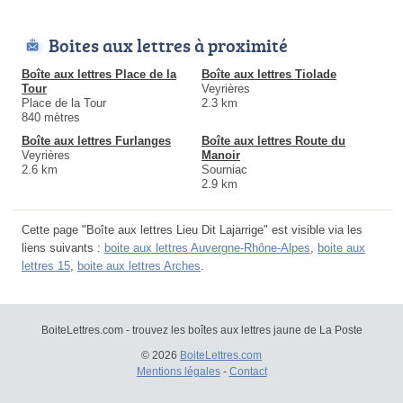
Boites aux lettres à proximité
Boîte aux lettres Place de la
Boîte aux lettres Tiolade
Tour
Veyrières
Place de la Tour
2.3 km
840 mètres
Boîte aux lettres Furlanges
Boîte aux lettres Route du
Veyrières
Manoir
2.6 km
Sourniac
2.9 km
Cette page "Boîte aux lettres Lieu Dit Lajarrige" est visible via les
liens suivants :
boite aux lettres Auvergne-Rhône-Alpes
,
boite aux
lettres 15
,
boite aux lettres Arches
.
BoiteLettres.com - trouvez les boîtes aux lettres jaune de La Poste
© 2026
BoiteLettres.com
Mentions légales
-
Contact