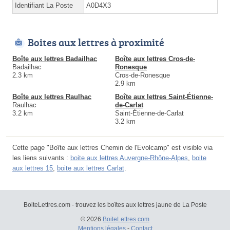
Identifiant La Poste
A0D4X3
Boites aux lettres à proximité
Boîte aux lettres Badailhac
Boîte aux lettres Cros-de-
Badailhac
Ronesque
2.3 km
Cros-de-Ronesque
2.9 km
Boîte aux lettres Raulhac
Boîte aux lettres Saint-Étienne-
Raulhac
de-Carlat
3.2 km
Saint-Étienne-de-Carlat
3.2 km
Cette page "Boîte aux lettres Chemin de l'Evolcamp" est visible via
les liens suivants :
boite aux lettres Auvergne-Rhône-Alpes
,
boite
aux lettres 15
,
boite aux lettres Carlat
.
BoiteLettres.com - trouvez les boîtes aux lettres jaune de La Poste
© 2026
BoiteLettres.com
Mentions légales
-
Contact