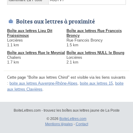
Boites aux lettres à proximité
Boîte aux lettres Lieu Dit
Boîte aux lettres Rue Francois
Fraissinoux
Broncy
Lorcières
Rue Francois Broncy
1.1 km
1.5 km
Boîte aux lettres Rue le Meynial
Boîte aux lettres NULL le Bourg
Chaliers
Lorcières
1.7 km
2.1 km
Cette page "Boîte aux lettres Chirol" est visible via les liens suivants
:
boite aux lettres Auvergne-Rhône-Alpes
,
boite aux lettres 15
,
boite
aux lettres Clavières
.
BoiteLettres.com - trouvez les boîtes aux lettres jaune de La Poste
© 2026
BoiteLettres.com
Mentions légales
-
Contact