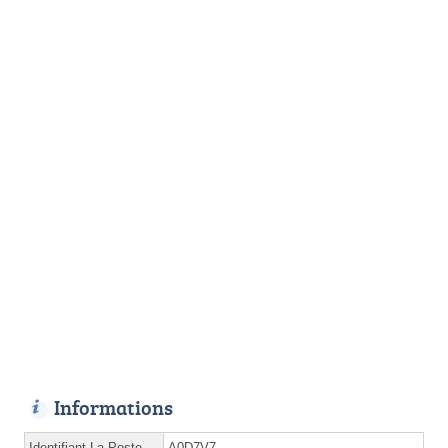
Informations
Identifiant La Poste
A0D7V7