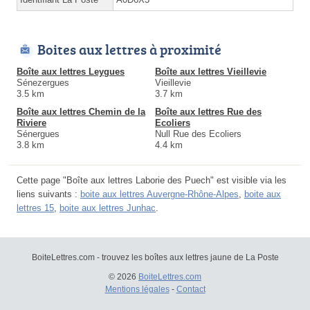
Boites aux lettres à proximité
Boîte aux lettres Leygues
Boîte aux lettres Vieillevie
Sénezergues
Vieillevie
3.5 km
3.7 km
Boîte aux lettres Chemin de la
Boîte aux lettres Rue des
Riviere
Ecoliers
Sénergues
Null Rue des Ecoliers
3.8 km
4.4 km
Cette page "Boîte aux lettres Laborie des Puech" est visible via les
liens suivants :
boite aux lettres Auvergne-Rhône-Alpes
,
boite aux
lettres 15
,
boite aux lettres Junhac
.
BoiteLettres.com - trouvez les boîtes aux lettres jaune de La Poste
© 2026
BoiteLettres.com
Mentions légales
-
Contact