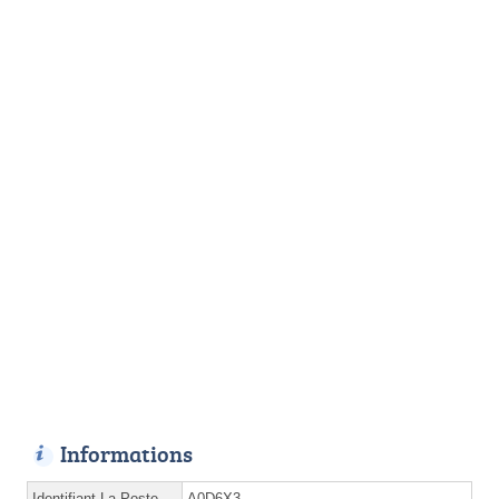
Informations
Identifiant La Poste
A0D6X3