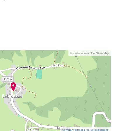
© contributeurs OpenStreetMap
Corriger l’adresse ou la localisation