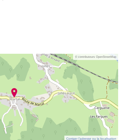
© contributeurs OpenStreetMap
Corriger l’adresse ou la localisation