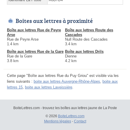
Boites aux lettres à proximité
Boîte aux lettres Rue de Peyre
Boîte aux lettres Route des
Arse
Cascades
Rue de Peyre Arse
Null Route des Cascades
1.4 km
3.4 km
Boîte aux lettres Rue de la Gare
Boîte aux lettres Drils
Rue de la Gare
Dienne
3.8 km
4.2 km
Cette page "Boîte aux lettres Rue du Puy Griou" est visible via les
liens suivants :
boite aux lettres Auvergne-Rhône-Alpes
,
boite aux
lettres 15
,
boite aux lettres Laveissière
.
BoiteLettres.com - trouvez les boîtes aux lettres jaune de La Poste
© 2026
BoiteLettres.com
Mentions légales
-
Contact