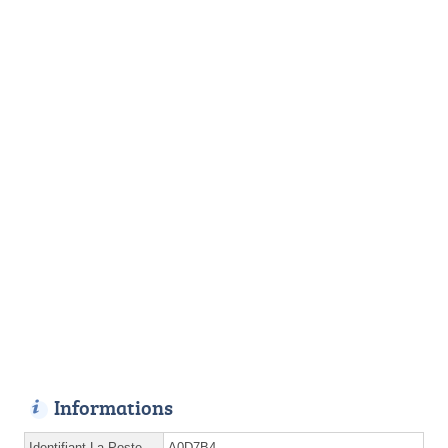
Informations
Identifiant La Poste
A0D7B4