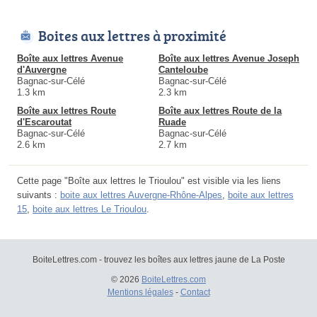
Boites aux lettres à proximité
Boîte aux lettres Avenue
Boîte aux lettres Avenue Joseph
d'Auvergne
Canteloube
Bagnac-sur-Célé
Bagnac-sur-Célé
1.3 km
2.3 km
Boîte aux lettres Route
Boîte aux lettres Route de la
d'Escaroutat
Ruade
Bagnac-sur-Célé
Bagnac-sur-Célé
2.6 km
2.7 km
Cette page "Boîte aux lettres le Trioulou" est visible via les liens
suivants :
boite aux lettres Auvergne-Rhône-Alpes
,
boite aux lettres
15
,
boite aux lettres Le Trioulou
.
BoiteLettres.com - trouvez les boîtes aux lettres jaune de La Poste
© 2026
BoiteLettres.com
Mentions légales
-
Contact