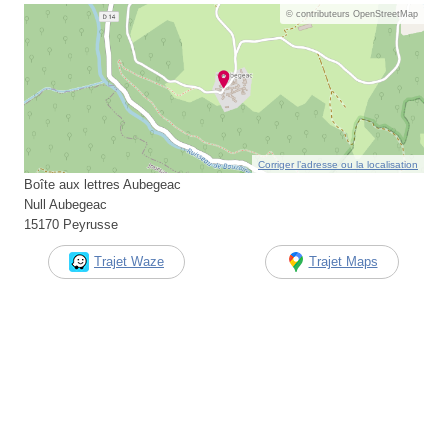
© contributeurs OpenStreetMap
Corriger l’adresse ou la localisation
Boîte aux lettres Aubegeac
Null Aubegeac
15170 Peyrusse
Trajet Waze
Trajet Maps