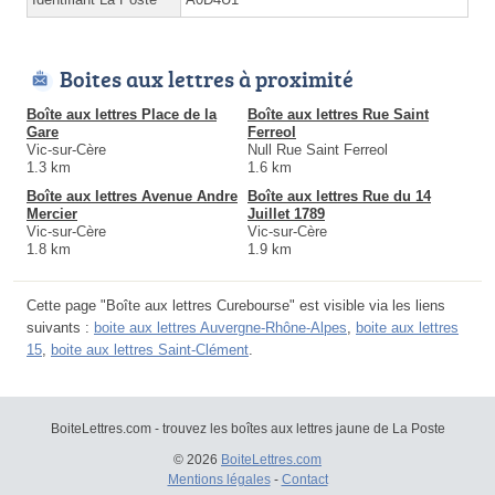
Boites aux lettres à proximité
Boîte aux lettres Place de la
Boîte aux lettres Rue Saint
Gare
Ferreol
Vic-sur-Cère
Null Rue Saint Ferreol
1.3 km
1.6 km
Boîte aux lettres Avenue Andre
Boîte aux lettres Rue du 14
Mercier
Juillet 1789
Vic-sur-Cère
Vic-sur-Cère
1.8 km
1.9 km
Cette page "Boîte aux lettres Curebourse" est visible via les liens
suivants :
boite aux lettres Auvergne-Rhône-Alpes
,
boite aux lettres
15
,
boite aux lettres Saint-Clément
.
BoiteLettres.com - trouvez les boîtes aux lettres jaune de La Poste
© 2026
BoiteLettres.com
Mentions légales
-
Contact