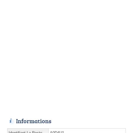
Informations
Identifiant La Poste
A0D4U1