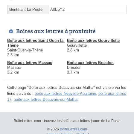
Identifiant La Poste
A0E5Y2
Boites aux lettres à proximité
Boîte aux lettres Saint-Ouen-la-
Boîte aux lettres Gourvillette
Thène
Gourvillette
Saint-Ouen-la-Thène
2.8 km
2.3 km
Boîte aux lettres Massac
Boîte aux lettres Bresdon
Massac
Bresdon
3.2 km
3.7 km
Cette page "Boîte aux lettres Beauvais-sur-Matha" est visible via les
liens suivants :
boite aux lettres Nouvelle-Aquitaine
,
boite aux lettres
17
,
boite aux lettres Beauvais-sur-Matha
.
BoiteLettres.com - trouvez les boîtes aux lettres jaune de La Poste
© 2026
BoiteLettres.com