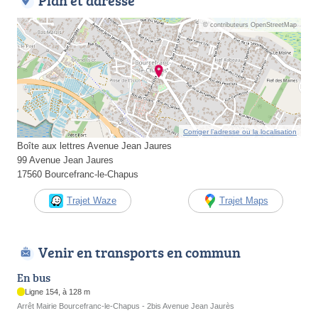
Plan et adresse
© contributeurs OpenStreetMap
Corriger l’adresse ou la localisation
Boîte aux lettres Avenue Jean Jaures
99 Avenue Jean Jaures
17560 Bourcefranc-le-Chapus
Trajet Waze
Trajet Maps
Venir en transports en commun
En bus
Ligne 154, à 128 m
Arrêt Mairie Bourcefranc-le-Chapus - 2bis Avenue Jean Jaurès