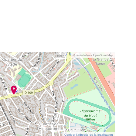
© contributeurs OpenStreetMap
Corriger l’adresse ou la localisation