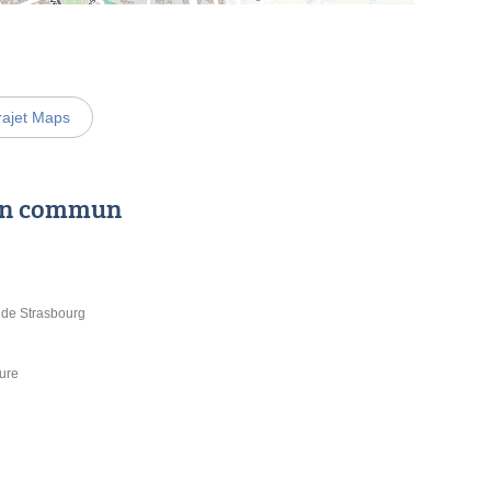
rajet Maps
 en commun
e de Strasbourg
aure