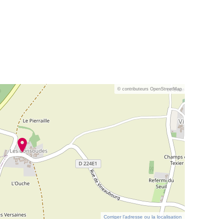
© contributeurs OpenStreetMap
Corriger l’adresse ou la localisation