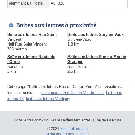
Identifiant La Poste
A0F3Z0
Boites aux lettres à proximité
Boîte aux lettres Rue Saint
Boîte aux lettres Sury-en-Vaux
Vincent
Sury-en-Vaux
Null Rue Saint Vincent
1.8 km
705 mètres
Boîte aux lettres Route de
Boîte aux lettres Rue du Moulin
l'Orme
Granger
Sancerre
Saint-Satur
2 km
2.5 km
Cette page "Boîte aux lettres Rue du Carroir Perrin" est visible via
les liens suivants :
boite aux lettres Centre-Val de Loire
,
boite aux
lettres 18
,
boite aux lettres Verdigny
.
BoiteLettres.com - trouvez les boîtes aux lettres jaune de La Poste
© 2026
BoiteLettres.com
Mentions légales
-
Contact