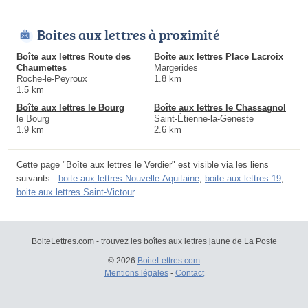
Boites aux lettres à proximité
Boîte aux lettres Route des
Boîte aux lettres Place Lacroix
Chaumettes
Margerides
Roche-le-Peyroux
1.8 km
1.5 km
Boîte aux lettres le Bourg
Boîte aux lettres le Chassagnol
le Bourg
Saint-Étienne-la-Geneste
1.9 km
2.6 km
Cette page "Boîte aux lettres le Verdier" est visible via les liens
suivants :
boite aux lettres Nouvelle-Aquitaine
,
boite aux lettres 19
,
boite aux lettres Saint-Victour
.
BoiteLettres.com - trouvez les boîtes aux lettres jaune de La Poste
© 2026
BoiteLettres.com
Mentions légales
-
Contact