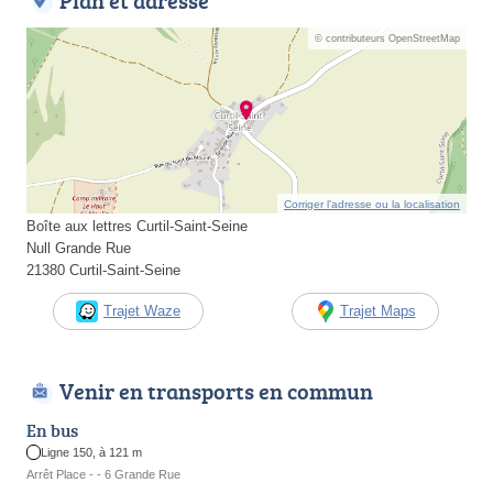
Plan et adresse
© contributeurs OpenStreetMap
Corriger l’adresse ou la localisation
Boîte aux lettres Curtil-Saint-Seine
Null Grande Rue
21380 Curtil-Saint-Seine
Trajet Waze
Trajet Maps
Venir en transports en commun
En bus
Ligne 150, à 121 m
Arrêt Place - - 6 Grande Rue